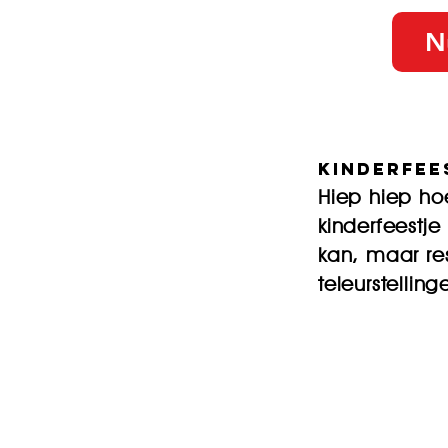
N
kinderfee
Hiep hiep hoe
kinderfeestj
kan, maar re
teleurstellin