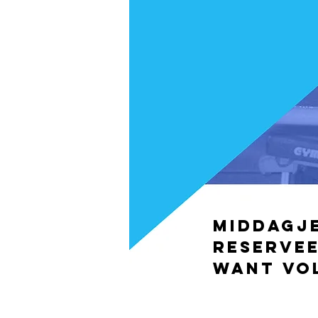
Middagj
reserve
want vol