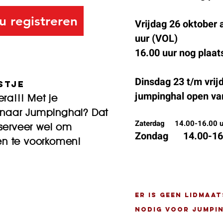
u registreren
Vrijdag 26 oktober 
uur (VOL)
16.00 uur nog plaat
Dinsdag 23 t/m vrij
stje
jumpinghal open van
ra!!! Met je
e naar Jumpinghal? Dat
Zaterdag
.
14.00-16.00 uu
serveer wel om
Zondag 14.00-16.0
gen te voorkomen!
Er is geen lidmaa
nodig voor Jumpi