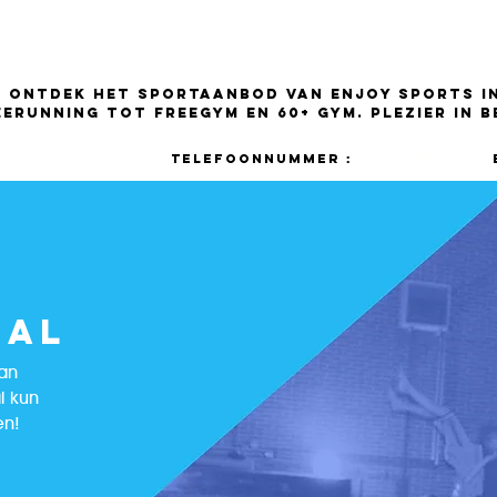
NTRIBUTIE
Sportaanbod
EVENTS
LE
Ontdek het sportaanbod van Enjoy Sports in
eerunning tot freegym en 60+ gym. Plezier in 
tact informatie:
Telefoonnummer :
0515 - 856 790
umpinghal
HAL
an
l kun
en!