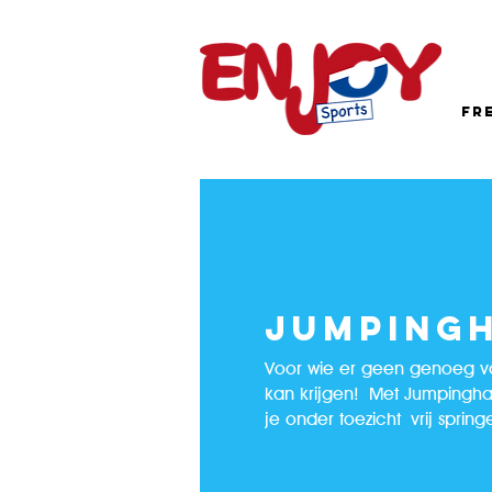
CO
fr
con
j
JUMPING
Voor wie er geen genoeg v
kan krijgen!
Met Jumpingha
je onder toezicht vrij spring