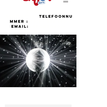
contact
informatie:
Telefoonnu
mmer :
0515 - 856 790
Email:
Info@enjoy-
sports.nl